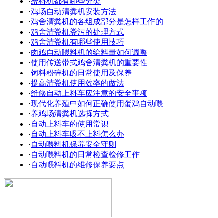
·
给料机都有哪些分类
·
鸡场自动清粪机安装方法
·
鸡舍清粪机的各组成部分是怎样工作的
·
鸡舍清粪机粪污的处理方式
·
鸡舍清粪机有哪些使用技巧
·
肉鸡自动喂料机的给料量如何调整
·
使用传送带式鸡舍清粪机的重要性
·
饲料粉碎机的日常使用及保养
·
提高清粪机使用效率的做法
·
维修自动上料车应注意的安全事项
·
现代化养殖中如何正确使用蛋鸡自动喂
·
养鸡场清粪机选择方式
·
自动上料车的使用常识
·
自动上料车吸不上料怎么办
·
自动喂料机保养安全守则
·
自动喂料机的日常检查检修工作
·
自动喂料机的维修保养要点