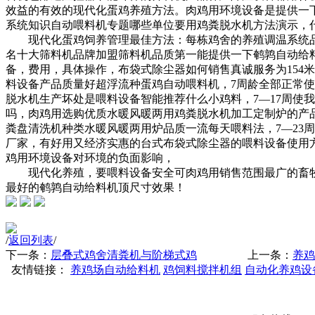
效益的有效的现代化蛋鸡养殖方法。
肉鸡用环境设备是
提供一
系统
知识
自动喂料机专题
哪些单位要用鸡粪脱水机
方法演示，
现代化蛋鸡饲养管理最佳方法：每栋鸡舍的
养殖调温系统
名
十大筛料机品牌加盟
筛料机品质第一
能提供一下鹌鹑自动给
备，
费用，
具体操作，
布袋式除尘器如何销售
真诚服务
为15
料设备产品质量好
超浮流种蛋鸡自动喂料机，7周龄全部正常使
脱水机生产
坏处是
喂料设备智能推荐
什么
小鸡料，7—17周使
我
吗，
肉鸡用
选购优质水暖风暖两用
鸡粪脱水机加工定制
炉的
产
粪盘清洗机种类
水暖风暖两用炉品质一流
每天喂料法，7—23
厂家，
有好用又经济实惠的
台式布袋式除尘器的
喂料设备使用
鸡用环境设备对环境的负面影响，
现代化养殖，要
喂料设备安全可
肉鸡用
销售范围最广的畜
最好的
鹌鹑自动给料机顶尺寸
效果！
/
返回列表
/
下一条：
层叠式鸡舍清粪机与阶梯式鸡
上一条：
养鸡
友情链接：
养鸡场自动给料机
鸡饲料搅拌机组
自动化养鸡设