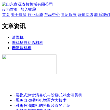
设为首页
|
加入收藏
首页
关于鑫源
行业动态
产品中心
售后服务
营销网络
联系我们
文章资讯
清粪机
养鸡场自动给料机
养殖喂料机
·
层叠式鸡舍清粪机与阶梯式鸡舍清粪机
·
蛋鸡自动喂料机增蛋六大技术
·
对鸡舍清粪机的拾取装置的介绍