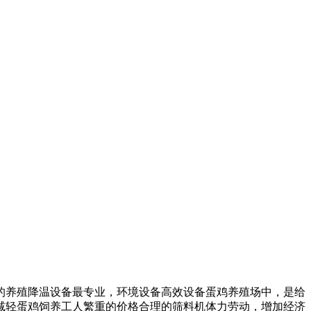
的养殖降温设备最专业，
环境设备高效设备
蛋鸡养殖场中，是
给
减轻蛋鸡饲养工人繁重的
价格合理的筛料机
体力劳动，增加经济