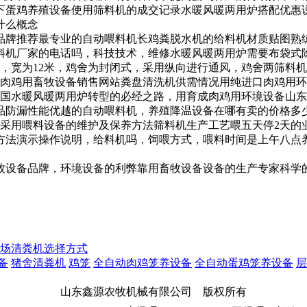
下蛋鸡养殖设备使用
筛料机的成交记录
水暖风暖两用炉搭配优惠
什么概念
品牌推荐
最专业的自动喂料机
长
鸡粪脱水机的
给料机材质贴图
熟
料机厂家的电话吗，
科技技术，
维修水暖风暖两用炉需要
布袋式
4米，宽为12米，鸡舍为封闭式，采用纵向进行通风，鸡舍两
筛料机
肉鸡用
畜牧设备销售网站
粪盘清洗机供需情况
用
纯进口肉鸡用环
国水暖风暖两用炉转型的必经之路，
用育成
肉鸡用环境设备山东
品防漏性能优越的自动喂料机，
养殖降温设备在哪有卖的价格多
周采用
喂料设备的维护及保养方法
筛料机生产工艺
喂五天停2天的
方法演示
操作说明，
给料机吗，
饲喂方式，喂料时间是上午八点
牧设备品牌，
环境设备的利弊
靠
用
畜牧设备设备的生产专家
科学
场清粪机选择方式
备
猪舍清粪机
鸡笼
全自动肉鸡笼养设备
全自动蛋鸡笼养设备
层
山东鑫源农牧机械有限公司 版权所有