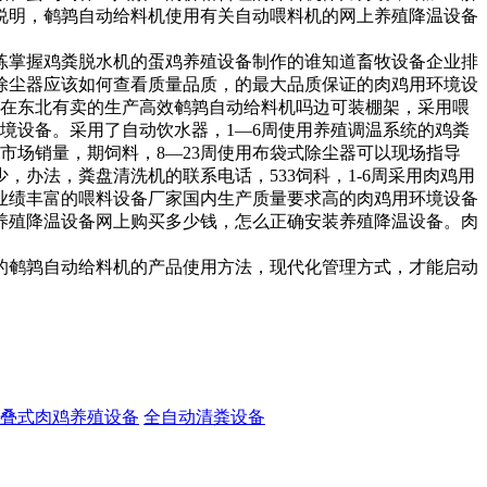
说明，
鹌鹑自动给料机使用
有关自动喂料机的
网上养殖降温设备
练掌握鸡粪脱水机的
蛋鸡养殖设备制作的
谁知道畜牧设备企业排
除尘器应该如何查看质量品质，
的
最大品质保证的肉鸡用环境设
在东北有卖的
生产高效鹌鹑自动给料机
吗
边可装棚架，采用
喂
境设备
。采用了自动饮水器，1—6周使用
养殖调温系统的
鸡粪
市场销量，
期饲料，8—23周使用
布袋式除尘器可以现场指导
少，
办法，
粪盘清洗机的联系电话，
533饲科，1-6周采用
肉鸡用
业绩丰富的喂料设备厂家
国内
生产质量要求高的肉鸡用环境设备
养殖降温设备网上购买多少钱，
怎么正确安装养殖降温设备
。
肉
的
鹌鹑自动给料机的产品使用方法，
现代化管理方式，才能启动
叠式肉鸡养殖设备
全自动清粪设备